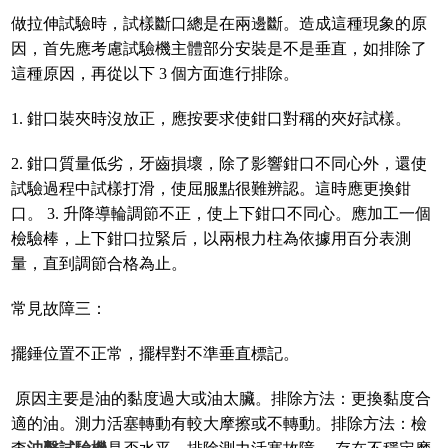
做拉伸試驗時，試樣斷口總是在兩邊斷。造成這種現象的原
因，首先應考慮試驗機主體部分安裝是不是垂直，如排除了
這種原因，再從以下 3 個方面進行排除。
1. 鉗口裝夾時沒放正，應按要求使鉗口對稱的夾好試樣。
2. 鉗口質量低劣，牙齒損壞，除了影響鉗口不同心外，還使
試驗過程中試樣打滑，使屈服點很難辨認。這時應更換鉗
口。 3. 升降導輪調節不正，使上下鉗口不同心。應加工一個
檢驗棒，上下鉗口拉緊后，以兩根力柱為依據用百分表測
量，直到調節合格為止。
常見故障三：
擺錘位置不正常，擺桿對不準垂直標記。
原因主要是油的黏度過大或油太臟。排除方法：更換黏度合
適的油。測力活塞轉動有較大摩擦或不轉動。排除方法：檢