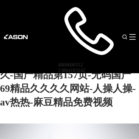
国产精品一区在线观看-成人高
潮片免费视频-日日摸夜夜-女人
久久-17c国产精品一区二区-狠
狠做-午夜裸体性播放-999精品
在线-爽妇综合网-中国精品久
4006600312
13864183242
久-国产精品第157页-无码国产
69精品久久久久网站-人操人操-
av热热-麻豆精品免费视频