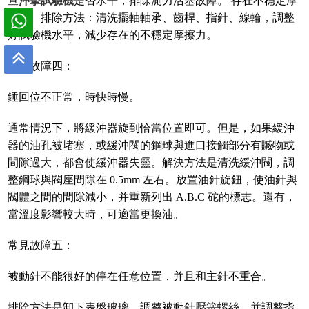
查
沖擊試驗機
是否水平，排除測力活塞故障。 存在不穩定摩
擦力。排除方法：清洗擺軸軸承、齒桿、指針、線輪，調整
好試驗機水平，減少存在的不穩定摩擦力。
常見故障四：
錘回位不正常，時快時慢。
通常情況下，將緩沖器旋到恰當位置即可。但是，如果緩沖
器的油孔被堵塞，或緩沖閥的鋼球與進口接觸部分有贓物或
間隙過大，都會使緩沖器失靈。解決方法是清洗緩沖閥，調
整鋼球與閥座間隙在 0.5mm 左右。放置油針旋鈕，使油針與
閥體之間的間隙減小，并重新列出 A.B.C 砣的標志。還有，
當溫度影響較大時，可適當更換油。
常見故障五：
被動針不能很好的停在任意位置，并且和主針不重合。
排除方法是卸下表盤玻璃，調整被動針壓簧螺絲，并調整指