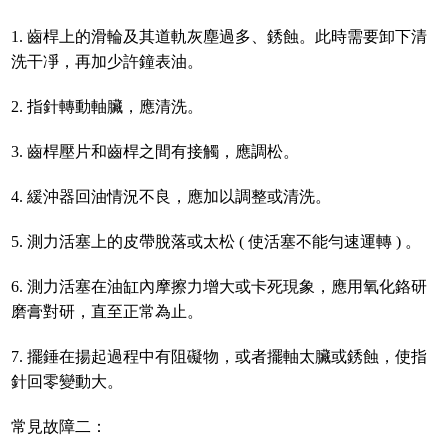
1. 齒桿上的滑輪及其道軌灰塵過多、銹蝕。此時需要卸下清
洗干凈，再加少許鐘表油。
2. 指針轉動軸臟，應清洗。
3. 齒桿壓片和齒桿之間有接觸，應調松。
4. 緩沖器回油情況不良，應加以調整或清洗。
5. 測力活塞上的皮帶脫落或太松 ( 使活塞不能勻速運轉 ) 。
6. 測力活塞在油缸內摩擦力增大或卡死現象，應用氧化鉻研
磨膏對研，直至正常為止。
7. 擺錘在揚起過程中有阻礙物，或者擺軸太臟或銹蝕，使指
針回零變動大。
常見故障二：