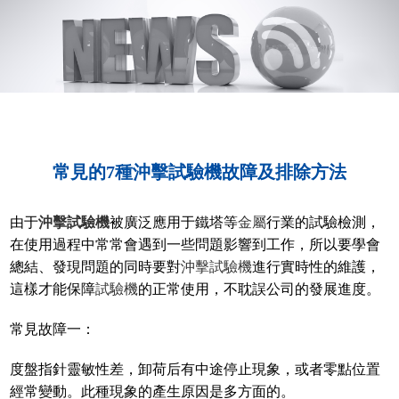
常見的7種沖擊試驗機故障及排除方法
由于
沖擊試驗機
被廣泛應用于鐵塔等
金屬
行業的試驗檢測，
在使用過程中常常會遇到一些問題影響到工作，所以要學會
總結、發現問題的同時要對
沖擊試驗機
進行實時性的維護，
這樣才能保障
試驗機
的正常使用，不耽誤公司的發展進度。
常見故障一：
度盤指針靈敏性差，卸荷后有中途停止現象，或者零點位置
經常變動。此種現象的產生原因是多方面的。