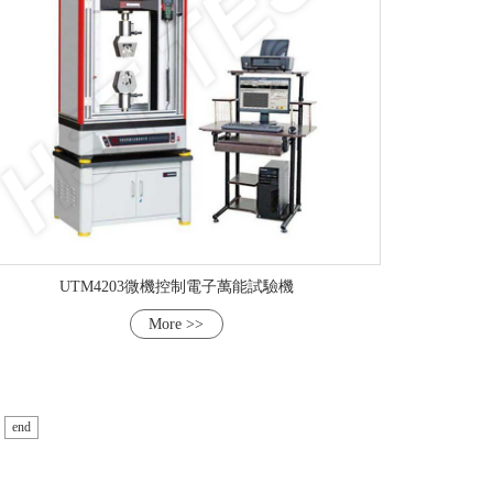
UTM4203微機控制電子萬能試驗機
More >>
end