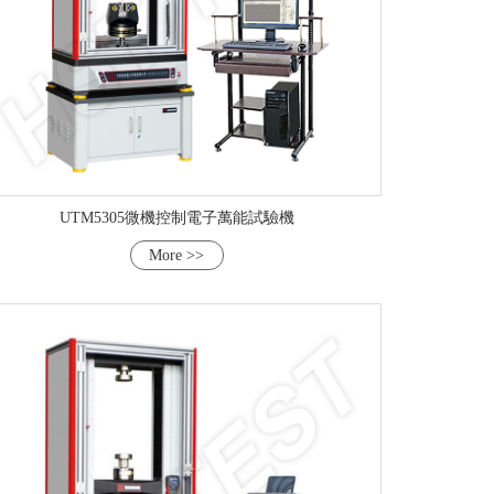
UTM5305微機控制電子萬能試驗機
More >>