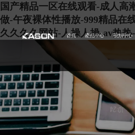
国产精品一区在线观看-成人高潮
做-午夜裸体性播放-999精品在
久久久久网站-人操人操-av热
首頁
產品中心
視頻中心