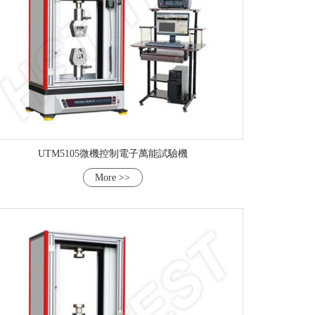
UTM5105微機控制電子萬能試驗機
More >>