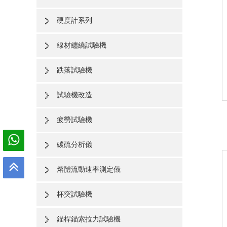
硬度計系列
線材纏繞試驗機
跌落試驗機
試驗機改造
疲勞試驗機
碳硫分析儀
熔體流動速率測定儀
杯突試驗機
錨桿錨索拉力試驗機