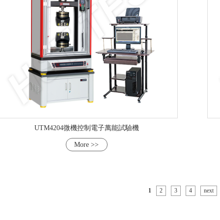
UTM4204微機控制電子萬能試驗機
More >>
1
2
3
4
next