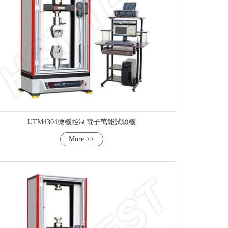
UTM4304微機控制電子萬能試驗機
More >>