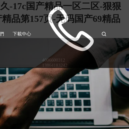
-17c国产精品一区二区-狠狠
精品第157页-无码国产69精品
們
下載中心
4006600312
13864183242